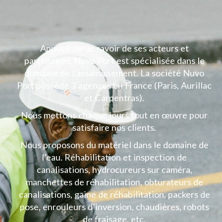
Appuyé sur le savoir de ses acteurs et
partenaires, Nuvo Port est spécialisée dans le
domaine de l’assainissement. La société Nuvo
Port possède 3 agences en France (Paris, Aurillac
et Carpentras).
Nous mettons chaque jours tout en œuvre pour
satisfaire nos clients.
Nous proposons du matériel dans le domaine de
l’eau.
Réhabilitation et inspection de
canalisations
, hydrocureurs sur caméra,
manchettes de réhabilitation, obturateurs de
canalisations, gaine de réhabilitation, packers de
pose, enrouleurs d’inversion, chaudières, robots
de fraisage, etc.