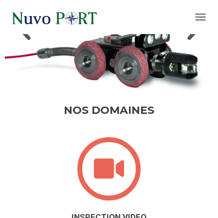
O
U
V
R
I
R
/
F
E
NOS DOMAINES
R
M
E
R
L
A
N
A
V
I
G
A
INSPECTION VIDEO