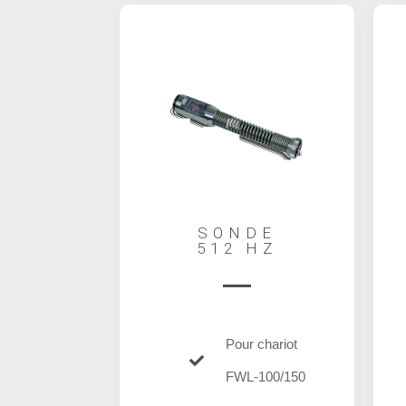
SONDE
512 HZ
Pour chariot
FWL-100/150