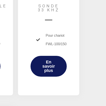
SONDE
LE
33 KHZ
Pour chariot
0
FWL-100/150
En
savoir
plus