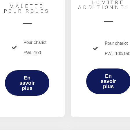
LUMIÈRE
MALETTE
ADDITIONNEL
POUR ROUES
Pour chariot
Pour chariot
FWL-100
FWL-100/15
En
En
savoir
savoir
plus
plus