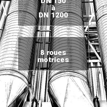
DN 150
à
DN 1200
8 roues
motrices