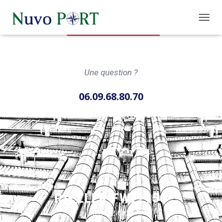
O
U
V
R
I
Une question ?
R
/
F
06.09.68.80.70
E
R
M
E
R
L
A
N
A
V
I
RIEZLER FWL-150
G
5-0022-001
A