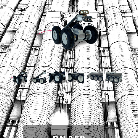
T
I
O
N
Matériel conçu et fabriqué en Allemagne