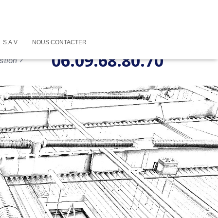
S.A.V
NOUS CONTACTER
06.09.68.80.70
stion ?
Ø215