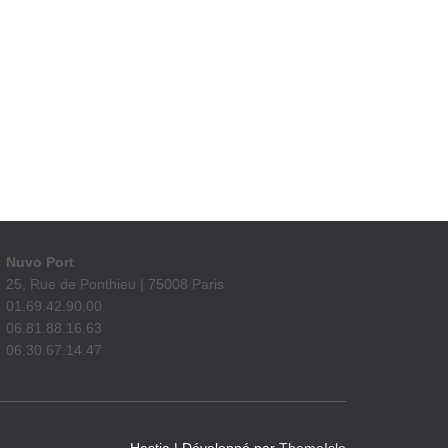
Nuvo Port
25, Rue de Ponthieu | 75008 Paris
01.69.42.90.00
06.81.88.16.63
06.30.67.14.47