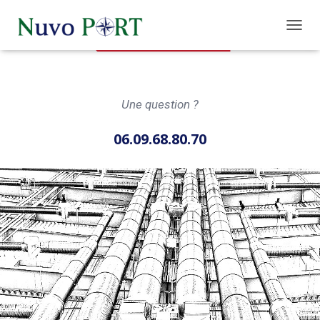
O
U
V
R
I
Une question ?
R
/
F
06.09.68.80.70
E
R
M
E
R
L
A
N
A
V
I
G
A