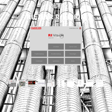
T
I
O
N
RIEZLER RIVISION
Logiciel spécifique et adapté au matériel
Riezler