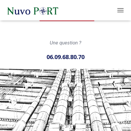
O
U
V
R
I
Une question ?
R
/
F
06.09.68.80.70
E
R
M
E
R
L
A
N
A
V
I
G
A