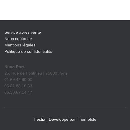
Service après vente
Nous contacter
Mentions légales
Politique de confidentialité
Nuvo Port
25, Rue de Ponthieu | 75008 Paris
01.69.42.90.00
06.81.88.16.63
06.30.67.14.47
Hestia | Développé par
ThemeIsle