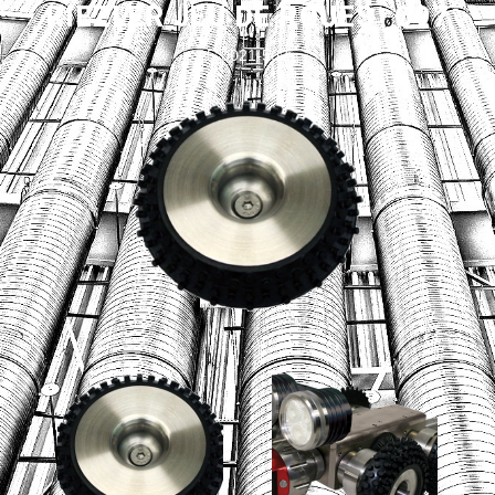
T
RIEZLER JEU DE ROUES
Ø97
I
Ø
O
5-0021-502
N